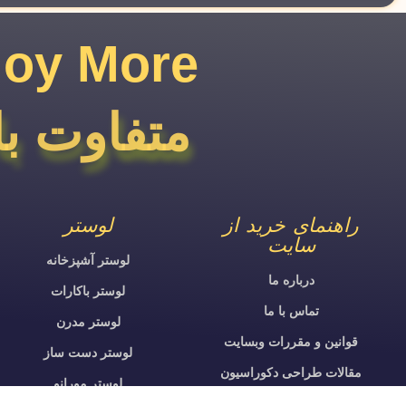
joy More​
متفاوت با
راهنمای خرید از
لوستر
سایت
لوستر آشپزخانه
درباره ما
لوستر باکارات
تماس با ما
لوستر مدرن
قوانین و مقررات وبسایت
لوستر دست ساز
مقالات طراحی دکوراسیون
لوستر مورانو
شرایط خرید اقساطی لوستر