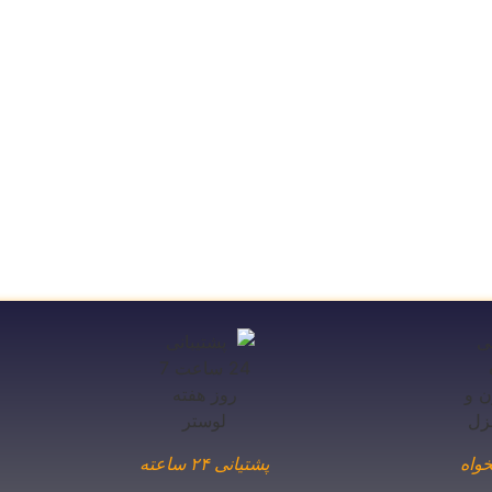
واه
پشتیانی ۲۴ ساعته