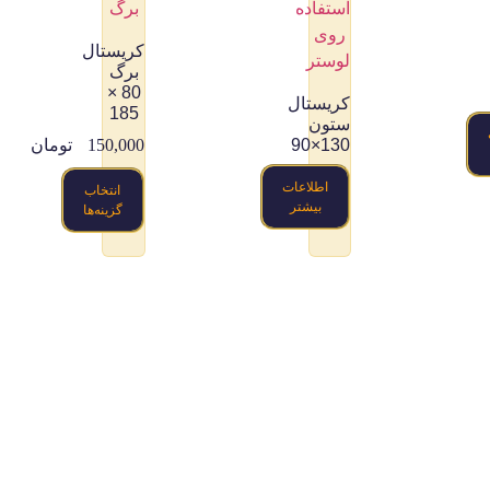
کریستال
برگ
80 ×
کریستال
185
ستون
130×90
150,000
تومان
اطلاعات
انتخاب
بیشتر
گزینه‌ها