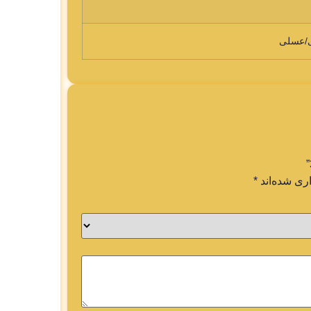
ی/عسلی
ری شده‌اند
*