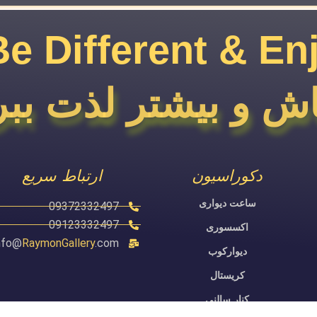
Be Different & En
ش و بیشتر لذت ببر
دکوراسیون
ارتباط سریع
ساعت دیواری
09372332497
09123332497
اکسسوری
nfo@
RaymonGallery
.com
دیوارکوب
کریستال
کنار سالنی