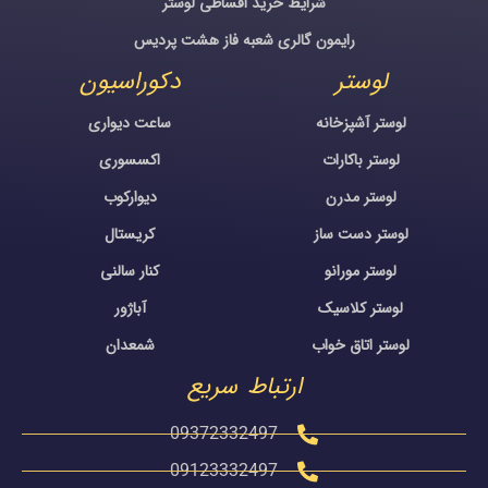
شرایط خرید اقساطی لوستر
رایمون گالری شعبه فاز هشت پردیس
لوستر
دکوراسیون
لوستر آشپزخانه
ساعت دیواری
لوستر باکارات
اکسسوری
لوستر مدرن
دیوارکوب
لوستر دست ساز
کریستال
لوستر مورانو
کنار سالنی
لوستر کلاسیک
آباژور
لوستر اتاق خواب
شمعدان
ارتباط سریع
09372332497
09123332497