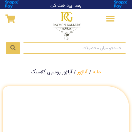
خانه
/
آباژور
/ آباژور رومیزی کلاسیک