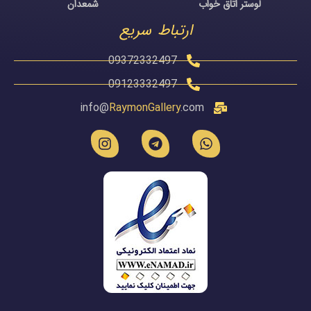
لوستر اتاق خواب
شمعدان
ارتباط سریع
09372332497
09123332497
info@
RaymonGallery
.com