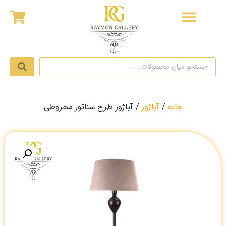
خانه
/
آباژور
/ آباژور طرح سناتور مخروطی