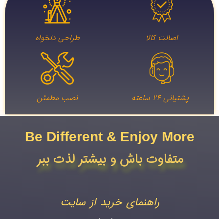
اصالت کالا
طراحی دلخواه
پشتیانی ۲۴ ساعته
نصب مطمئن
Be Different & Enjoy More​
متفاوت باش و بیشتر لذت ببر
راهنمای خرید از سایت