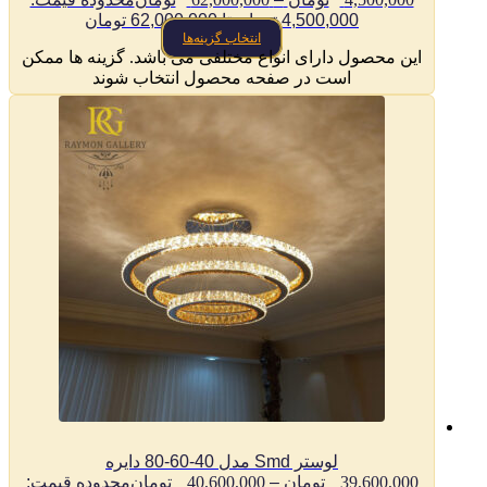
4,500,000 تومان تا 62,000,000 تومان
انتخاب گزینه‌ها
این محصول دارای انواع مختلفی می باشد. گزینه ها ممکن
است در صفحه محصول انتخاب شوند
لوستر Smd مدل 40-60-80 دایره
39,600,000
تومان
–
40,600,000
تومان
محدوده قیمت: