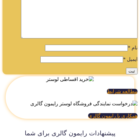
م
*
میل
*
العه شرایط
کاری با رایمون گالری
پیشنهادات رایمون گالری برای شما