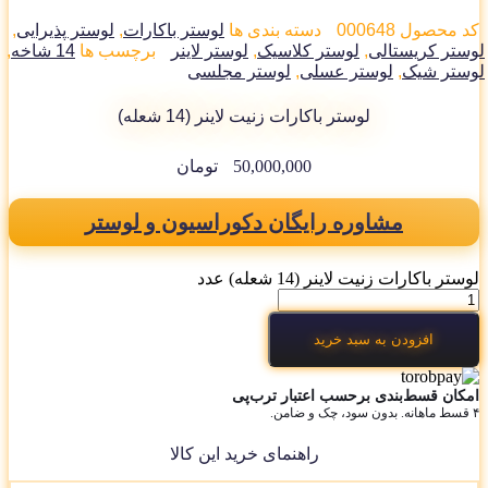
 محصول
000648
دسته بندی ها
لوستر باکارات
,
لوستر پذیرایی
,
ستر کریستالی
,
لوستر کلاسیک
,
لوستر لاینر
برچسب ها
14 شاخه
,
ستر شیک
,
لوستر عسلی
,
لوستر مجلسی
لوستر باکارات زنیت لاینر (14 شعله)
50,000,000
تومان
مشاوره رایگان دکوراسیون و لوستر
تر باکارات زنیت لاینر (14 شعله) عدد
افزودن به سبد خرید
کان قسط‌بندی برحسب اعتبار ترب‌پی
راهنمای خرید این کالا