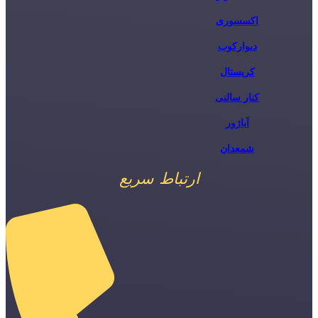
اکسسوری
دیوارکوب
کریستال
کنار سالنی
آباژور
شمعدان
ارتباط سریع