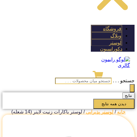
فروشگاه
وبلاگ
لوستر
دکوراسیون
تجو . . .
تایج
دیدن همه نتایج
خانه
/
لوستر پذیرایی
/ لوستر باکارات زنیت لاینر (14 شعله)