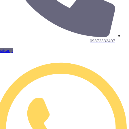
09372332497
Whatsapp