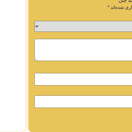
د چین”
ری شده‌اند
*