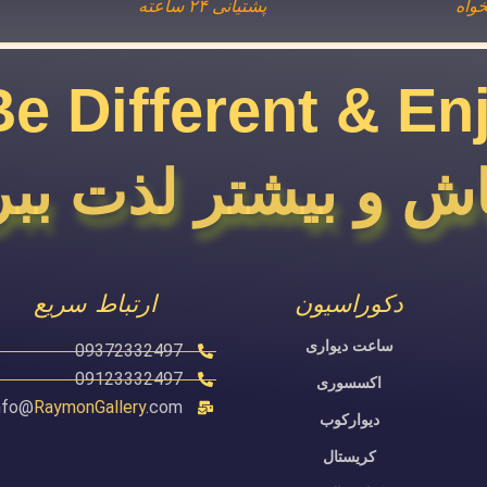
واه
پشتیانی ۲۴ ساعته
Be Different & En
ش و بیشتر لذت ببر
دکوراسیون
ارتباط سریع
ساعت دیواری
09372332497
09123332497
اکسسوری
nfo@
RaymonGallery
.com
دیوارکوب
کریستال