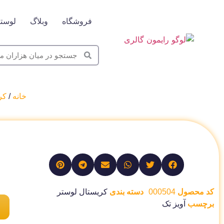
فروشگاه
وبلاگ
لوستر
خانه
/
کر
کد محصول
000504
دسته بندی
کریستال لوستر
برچسب
آویز تک