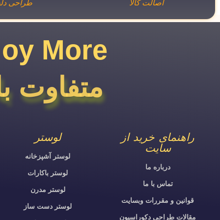
اصالت کالا
طراحی دلخ
joy More​
متفاوت با
راهنمای خرید از
لوستر
سایت
لوستر آشپزخانه
درباره ما
لوستر باکارات
تماس با ما
لوستر مدرن
قوانین و مقررات وبسایت
لوستر دست ساز
مقالات طراحی دکوراسیون