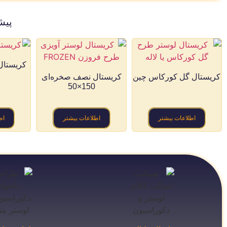
پیش
کریستال مرب
کریستال گل کورکاس چین
کریستال نصف صخره‌ای
150×50
اطلاعات بیشتر
اطلاعات بیشتر
اط