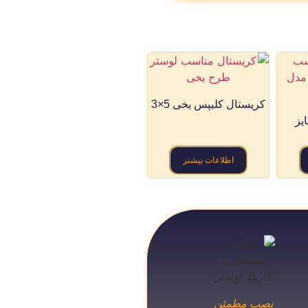
کریستال کلیپس یخی 5×3
یز
اطلاعات بیشتر
نصب مطمئن