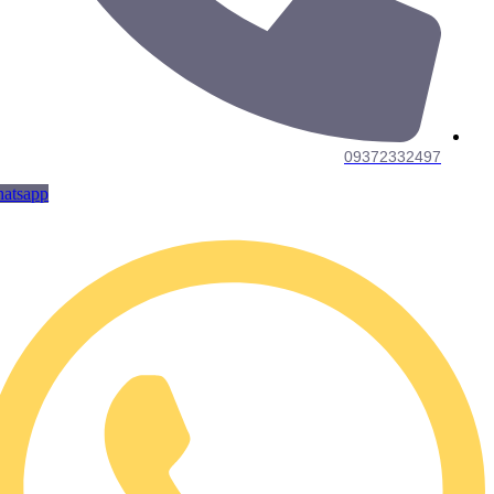
09372332497
Whatsapp