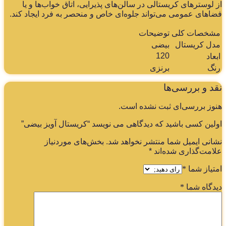
 لوسترهای کریستالی در سالن‌های پذیرایی، اتاق خواب‌ها و یا
اهای عمومی می‌تواند جلوه‌ای خاص و منحصر به فرد ایجاد کند.
شخصات کلی
توضیحات
دل کریستال
بیضی
120
عاد
نگ
برنزی
د و بررسی‌ها
وز بررسی‌ای ثبت نشده است.
لین کسی باشید که دیدگاهی می نویسد “کریستال آویز بیضی”
انی ایمیل شما منتشر نخواهد شد.
بخش‌های موردنیاز
امت‌گذاری شده‌اند
*
تیاز شما
*
دگاه شما
*