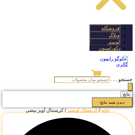
فروشگاه
وبلاگ
لوستر
دکوراسیون
تجو . . .
تایج
دیدن همه نتایج
خانه
/
کریستال لوستر
/ کریستال آویز بیضی