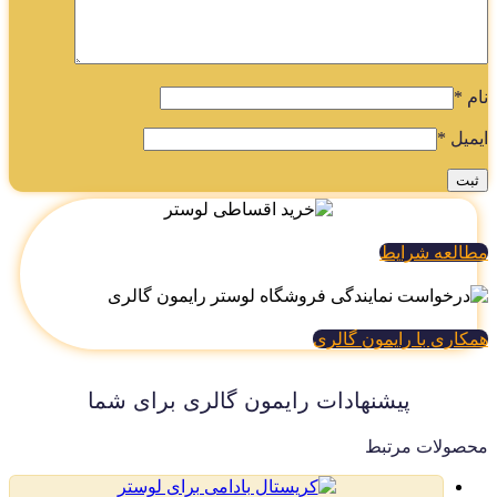
م
*
میل
*
العه شرایط
کاری با رایمون گالری
پیشنهادات رایمون گالری برای شما
صولات مرتبط