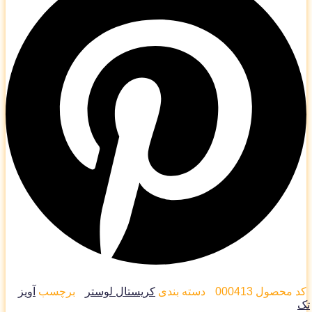
 محصول
000413
دسته بندی
کریستال لوستر
برچسب
آویز