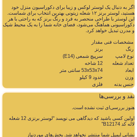
ر به دنبال یک لوستر لوکس و زیبا برای دکوراسیون منزل خود
هستید، لوستر برنز ۱۲ شعله زیتونی بهترین انتخاب برای شماست.
ن لوستر با طراحی منحصر به فرد و رنگ برنز که به راحتی با هر
وراسیونی هماهنگ می‌شود، فضای خانه شما را به یک محیط شیک
مدرن تبدیل خواهد کرد.
شخصات فنی
مقدار
نگ
برنز
وع لامپ
سرپیچ شمعی (E14)
عداد شعله
12 شاخه
عاد
53x53x74 سانتی متر
زن
حدود 9 کیلو
نس بدنه
فلزی
د و بررسی‌ها
وز بررسی‌ای ثبت نشده است.
اولین کسی باشید که دیدگاهی می نویسد “لوستر برنزی 12 شعله
 کد B12174”
انی ایمیل شما منتشر نخواهد شد.
بخش‌های موردنیاز