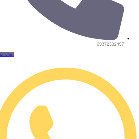
09372332497
Whatsapp