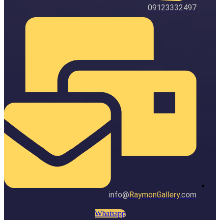
09123332497
info@
RaymonGallery
.com
Whatsapp