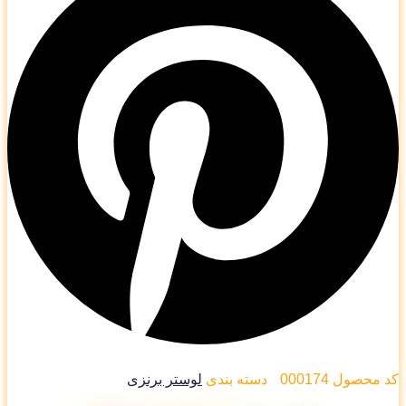
 محصول
000174
دسته بندی
لوستر برنزی