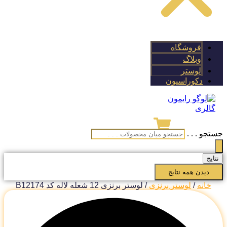
فروشگاه
وبلاگ
لوستر
دکوراسیون
تجو . . .
تایج
دیدن همه نتایج
خانه
/
لوستر برنزی
/ لوستر برنزی 12 شعله لاله کد B12174