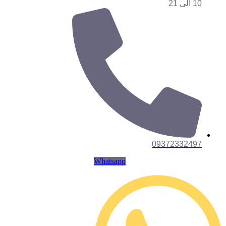
10 الی 21
09372332497
Whatsapp