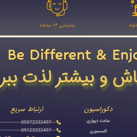
واه
پشتیانی ۲۴ ساعته
Be Different & Enj
اش و بیشتر لذت ببر
دکوراسیون
ارتباط سریع
ساعت دیواری
09372332497
09123332497
اکسسوری