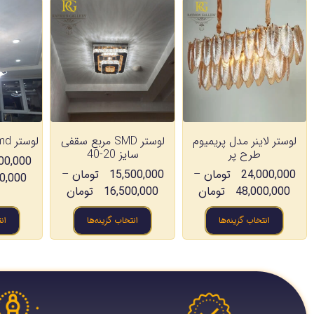
لوستر لاینر مدل پریمیوم
لوستر SMD مربع سقفی
لوستر Smd مدل سه کمان
طرح پر
سایز 20-40
00,000
24,000,000
تومان
–
15,500,000
تومان
–
0,000
48,000,000
تومان
16,500,000
تومان
انتخاب گزینه‌ها
انتخاب گزینه‌ها
ان