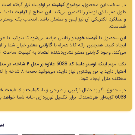
در ساخت این محصول، موضوع
کیفیت
در اولویت قرار گرفته است. ا
طول عمر بالای لوستر را تضمین می‌کند. این سطح از
کیفیت
باعث می
و عملکرد الکتریکی آن نیز ایمن و مطمئن باشد. انتخاب یک لوستر با
شماست.
این محصول با
قیمت خوب
و رقابتی عرضه می‌شود تا بتوانید با هز
ایجاد کنید. همچنین ارائه کالا همراه با
گارانتی معتبر
خیال شما را ا
می‌کند. وجود گارانتی معتبر نشان‌دهنده اعتماد به کیفیت ساخت 
نکته مهم اینکه
لوستر دلسا کد 6038 علاوه بر مدل ۶ شاخه، در مدل ۸ شاخه نیز موجود است
اختیار دارید یا نور ب
مختلف منزل ایجاد شود.
در مجموع، اگر به دنبال ترکیبی از طراحی زیبا،
کیفیت
بالا،
قیمت خ
6038
گزینه‌ای هوشمندانه برای تکمیل نورپردازی خانه شما خواهد بو
پی