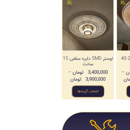
لوستر Smd مدل 20-40
لوستر SMD دایره سقفی 15
سانت
ن
–
3,400,000
تومان
–
ان
3,900,000
تومان
انتخاب گزینه‌ها