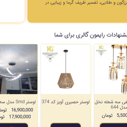
گون و طلایی، تفسیر ظریف گرما و زیبایی در
شنهادات رایمون گالری برای شما
فی سه شعله نخل
لوستر حصیری آویز کد 374
لوستر Smd مدل سه کمان
دل 644
16,900,000
توما
5,50
تومان
17,900,000
توم