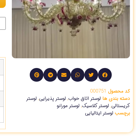
کد محصول
000751
دسته بندی ها
لوستر اتاق خواب
,
لوستر پذیرایی
,
لوستر
کریستالی
,
لوستر کلاسیک
,
لوستر مورانو
برچسب
لوستر ایتالیایی