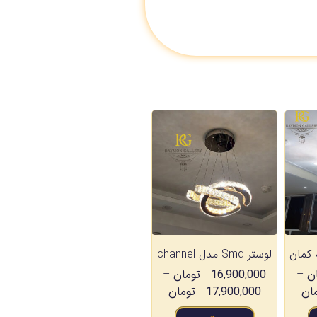
لوستر Smd مدل channel
ن
–
16,900,000
تومان
–
ان
17,900,000
تومان