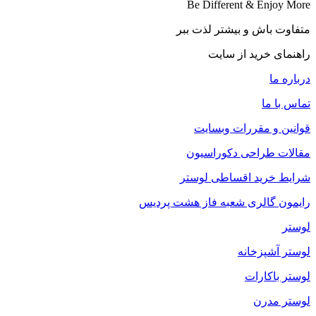
Be Different & Enjoy More​
متفاوت باش و بیشتر لذت ببر
راهنمای خرید از سایت
درباره ما
تماس با ما
قوانین و مقررات وبسایت
مقالات طراحی دکوراسیون
شرایط خرید اقساطی لوستر
رایمون گالری شعبه فاز هشت پردیس
لوستر
لوستر آشپزخانه
لوستر باکارات
لوستر مدرن