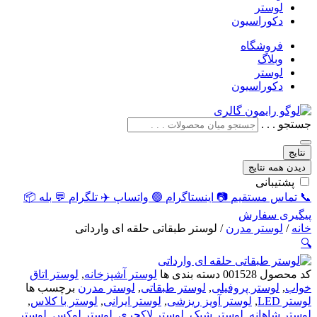
لوستر
دکوراسیون
فروشگاه
وبلاگ
لوستر
دکوراسیون
جستجو . . .
نتایج
دیدن همه نتایج
پشتیبانی
📞
تماس مستقیم
📷
اینستاگرام
🟢
واتساپ
✈️
تلگرام
💬
بله
📦
پیگیری سفارش
خانه
/
لوستر مدرن
/ لوستر طبقاتی حلقه ای وارداتی
🔍
کد محصول
001528
دسته بندی ها
لوستر آشپزخانه
,
لوستر اتاق
خواب
,
لوستر پروفیلی
,
لوستر طبقاتی
,
لوستر مدرن
برچسب ها
لوستر LED
,
لوستر آویز ریزشی
,
لوستر ایرانی
,
لوستر با کلاس
,
لوستر شاهانه
,
لوستر شیک
,
لوستر لاکچری
,
لوستر لوکس
,
لوستر