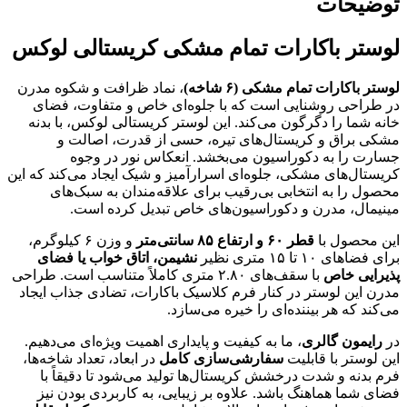
توضیحات
لوستر باکارات تمام مشکی کریستالی لوکس
لوستر باکارات تمام مشکی (۶ شاخه)
، نماد ظرافت و شکوه مدرن
در طراحی روشنایی است که با جلوه‌ای خاص و متفاوت، فضای
خانه شما را دگرگون می‌کند. این لوستر کریستالی لوکس، با بدنه
مشکی براق و کریستال‌های تیره، حسی از قدرت، اصالت و
جسارت را به دکوراسیون می‌بخشد. انعکاس نور در وجوه
کریستال‌های مشکی، جلوه‌ای اسرارآمیز و شیک ایجاد می‌کند که این
محصول را به انتخابی بی‌رقیب برای علاقه‌مندان به سبک‌های
مینیمال، مدرن و دکوراسیون‌های خاص تبدیل کرده است.
این محصول با
قطر ۶۰ و ارتفاع ۸۵ سانتی‌متر
و وزن ۶ کیلوگرم،
برای فضاهای ۱۰ تا ۱۵ متری نظیر
نشیمن، اتاق خواب یا فضای
پذیرایی خاص
با سقف‌های ۲.۸۰ متری کاملاً متناسب است. طراحی
مدرن این لوستر در کنار فرم کلاسیک باکارات، تضادی جذاب ایجاد
می‌کند که هر بیننده‌ای را خیره می‌سازد.
در
رایمون گالری
، ما به کیفیت و پایداری اهمیت ویژه‌ای می‌دهیم.
این لوستر با قابلیت
سفارشی‌سازی کامل
در ابعاد، تعداد شاخه‌ها،
فرم بدنه و شدت درخشش کریستال‌ها تولید می‌شود تا دقیقاً با
فضای شما هماهنگ باشد. علاوه بر زیبایی، به کاربردی بودن نیز