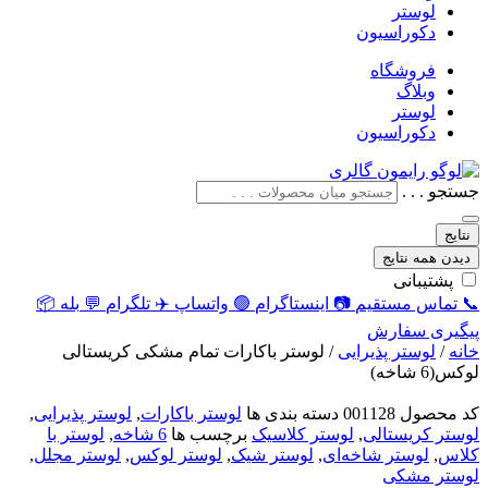
لوستر
دکوراسیون
فروشگاه
وبلاگ
لوستر
دکوراسیون
جستجو . . .
نتایج
دیدن همه نتایج
پشتیبانی
📞
تماس مستقیم
📷
اینستاگرام
🟢
واتساپ
✈️
تلگرام
💬
بله
📦
پیگیری سفارش
خانه
/
لوستر پذیرایی
/ لوستر باکارات تمام مشکی کریستالی
لوکس(6 شاخه)
کد محصول
001128
دسته بندی ها
لوستر باکارات
,
لوستر پذیرایی
,
لوستر کریستالی
,
لوستر کلاسیک
برچسب ها
6 شاخه
,
لوستر با
کلاس
,
لوستر شاخه‌ای
,
لوستر شیک
,
لوستر لوکس
,
لوستر مجلل
,
لوستر مشکی