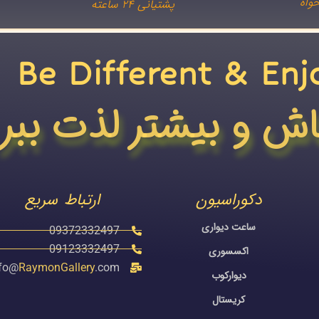
واه
پشتیانی ۲۴ ساعته
Be Different & Enj
اش و بیشتر لذت ببر
دکوراسیون
ارتباط سریع
ساعت دیواری
09372332497
09123332497
اکسسوری
nfo@
RaymonGallery
.com
دیوارکوب
کریستال