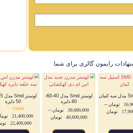
نهادات رایمون گالری برای شما
لوستر Smd مدل 40-60-
80 دایره
50 دایره
16,9
تومان
–
39,600,000
تومان
–
17,90
تومان
امتیاز
21,400,000
توما
40,600,000
تومان
5.00
از 5
22,400,000
توم