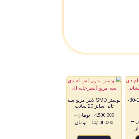
لوستر Smd مدل 15-30-
لوستر SMD لاینر مربع سه
تایی سایز 20 سانت
4,500,000
تومان
–
ن
–
14,500,000
تومان
ان