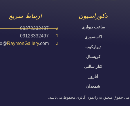
دکوراسیون
ارتباط سریع
ساعت دیواری
09372332497
09123332497
اکسسوری
fo@
RaymonGallery
.com
دیوارکوب
کریستال
کنار سالنی
آباژور
شمعدان
می حقوق متعلق به رایمون گالری محفوظ می‌باشد.