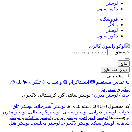
لوستر
دکوراسیون
فروشگاه
وبلاگ
لوستر
دکوراسیون
جستجو . . .
نتایج
دیدن همه نتایج
پشتیبانی
📞
تماس مستقیم
📷
اینستاگرام
🟢
واتساپ
✈️
تلگرام
💬
بله
📦
پیگیری سفارش
خانه
/
لوستر مدرن
/ لوستر سانتی گرد کریستالی لاکچری
کد محصول
001660
دسته بندی ها
لوستر آشپزخانه
,
لوستر اتاق
خواب
,
لوستر پذیرایی
,
لوستر سانتی
,
لوستر کریستالی
,
لوستر مدرن
برچسب ها
لوستر اشرافی
,
لوستر ایرانی
,
لوستر با کلاس
,
لوستر
شاهانه
,
لوستر شیک
,
لوستر لاکچری
,
لوستر مجلسی
,
لوستر هتل