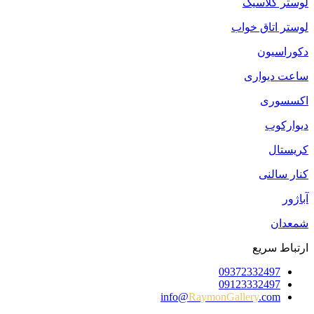
لوستر کلاسیک
لوستر اتاق خواب
دکوراسیون
ساعت دیواری
اکسسوری
دیوارکوب
کریستال
کنار سالنی
آباژور
شمعدان
ارتباط سریع
09372332497
09123332497
info@
RaymonGallery
.com