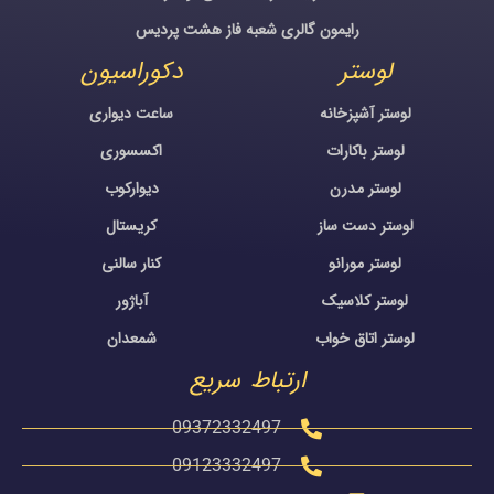
رایمون گالری شعبه فاز هشت پردیس
لوستر
دکوراسیون
لوستر آشپزخانه
ساعت دیواری
لوستر باکارات
اکسسوری
لوستر مدرن
دیوارکوب
لوستر دست ساز
کریستال
لوستر مورانو
کنار سالنی
لوستر کلاسیک
آباژور
لوستر اتاق خواب
شمعدان
ارتباط سریع
09372332497
09123332497