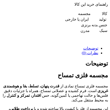
راهنمای خرید این کالا
کالا
مجسمه
تولید
ایران یا خارجی
جنس بدنه
برنزی
سبک
مدرن
توضیحات
نظرات (0)
توضیحات
مجسمه فلزی تمساح
مجسمه فلزی تمساح نمادی از
قدرت پنهان، تسلط، بقا و هوشمندی
غریزی
است. فرم کشیده و عضلانی تمساح، همراه با جزئیات دقیق
فلس‌ها و حالت تهاجمی یا کمین‌گونه، حس
اقتدار، تمرکز و کنترل
را
به محیط منتقل می‌کند.
این مجسمه از فلز با کیفیت بالا ساخته شده و با
پرداخت طلایی،