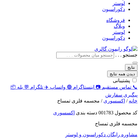
لوستر
دکوراسیون
فروشگاه
وبلاگ
لوستر
دکوراسیون
جستجو . . .
نتایج
دیدن همه نتایج
پشتیبانی
📞
تماس مستقیم
📷
اینستاگرام
🟢
واتساپ
✈️
تلگرام
💬
بله
📦
پیگیری سفارش
خانه
/
اکسسوری
/ مجسمه فلزی تمساح
کد محصول
001783
دسته بندی
اکسسوری
مجسمه فلزی تمساح
مشاوره رایگان دکوراسیون و لوستر