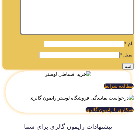
م
*
میل
*
العه شرایط
کاری با رایمون گالری
پیشنهادات رایمون گالری برای شما