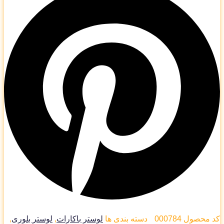
 محصول
000784
دسته بندی ها
لوستر باکارات
,
لوستر بلوری
,