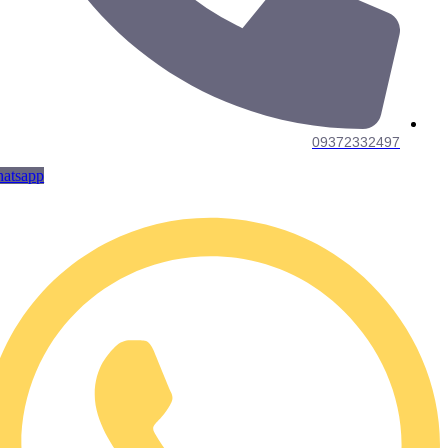
09372332497
Whatsapp