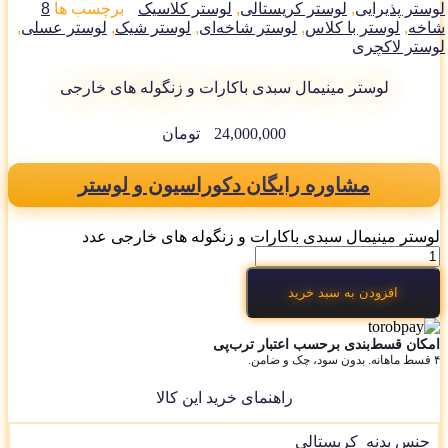
تر پذیرایی
,
لوستر کریستالی
,
لوستر کلاسیک
برچسب ها
8
خه
,
لوستر با کلاس
,
لوستر شاخه‌ای
,
لوستر شیک
,
لوستر عسلی
,
ستر لاکچری
لوستر مینیمال سبدی باکارات و زنگوله های خارجی
24,000,000
تومان
مشاوره رایگان دکوراسیون و لوستر
ستر مینیمال سبدی باکارات و زنگوله های خارجی عدد
افزودن به سبد خرید
کان قسط‌بندی برحسب اعتبار ترب‌پی
راهنمای خرید این کالا
جنس بدنه
کریستالی