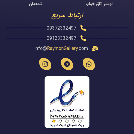
لوستر اتاق خواب
شمعدان
ارتباط سریع
09372332497
09123332497
info@
RaymonGallery
.com