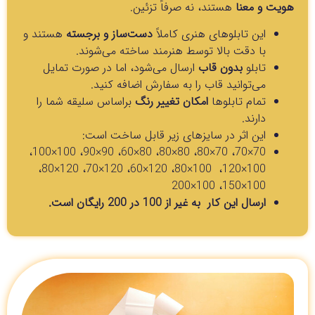
هویت و معنا
هستند، نه صرفاً تزئین.
این تابلوهای هنری کاملاً
دست‌ساز و برجسته
هستند و
با دقت بالا توسط هنرمند ساخته می‌شوند.
تابلو
بدون قاب
ارسال می‌شود، اما در صورت تمایل
می‌توانید قاب را به سفارش اضافه کنید.
تمام تابلوها
امکان تغییر رنگ
براساس سلیقه شما را
دارند.
این اثر در سایزهای زیر قابل ساخت است:
70×70، 70×80، 80×80، 80×60، 90×90، 100×100،
100×120، 100×80، 120×60، 120×70، 120×80،
100×150، 100×200
ارسال این کار به غیر از 100 در 200 رایگان است.