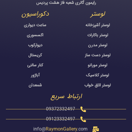
رایمون گالری شعبه فاز هشت پردیس
لوستر
دکوراسیون
لوستر آشپزخانه
ساعت دیواری
لوستر باکارات
اکسسوری
لوستر مدرن
دیوارکوب
لوستر دست ساز
کریستال
لوستر مورانو
کنار سالنی
لوستر کلاسیک
آباژور
لوستر اتاق خواب
شمعدان
ارتباط سریع
09372332497
09123332497
info@
RaymonGallery
.com