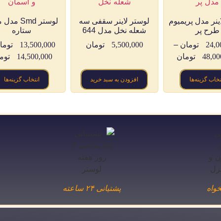
ینر مدل پریمیوم
لوستر لاینر سقفی سه
لوستر Smd م
طرح پر
شعله نخل مدل 644
ستاره
24,0
تومان
–
5,500,000
تومان
13,500,000
توما
48,00
تومان
14,500,000
توم
تخاب گزینه‌ها
افزودن به سبد خرید
انتخاب گزینه‌ها
واه
پشتیانی ۲۴ ساعته