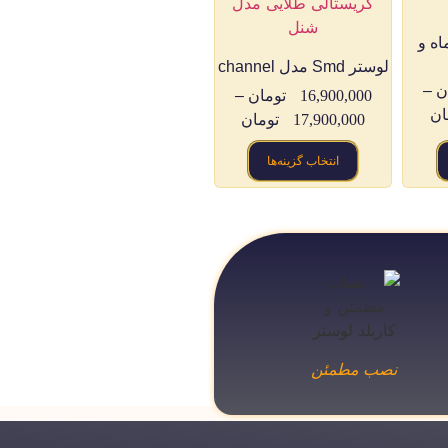
دل ماه و
لوستر Smd مدل channel
ن
–
16,900,000
تومان
–
ان
17,900,000
تومان
انتخاب گزینه‌ها
نصب مطمئن