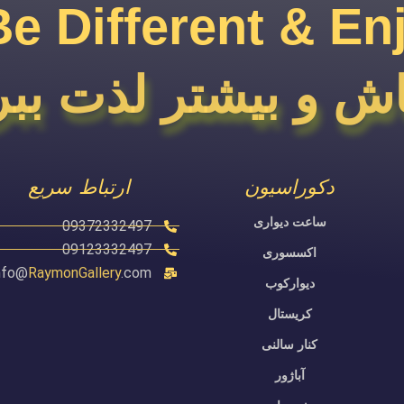
Be Different & En
ش و بیشتر لذت ببر
دکوراسیون
ارتباط سریع
ساعت دیواری
09372332497
09123332497
اکسسوری
nfo@
RaymonGallery
.com
دیوارکوب
کریستال
کنار سالنی
آباژور