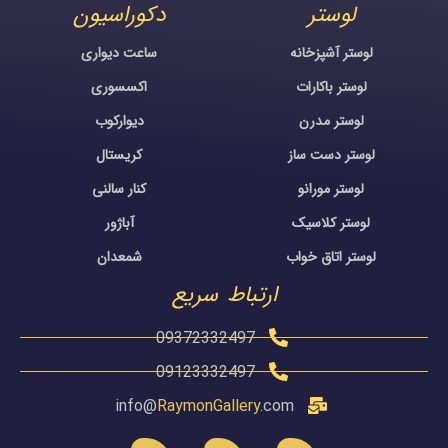
لوستر
دکوراسیون
لوستر آشپزخانه
ساعت دیواری
لوستر باکارات
اکسسوری
لوستر مدرن
دیوارکوب
لوستر دست ساز
کریستال
لوستر مورانو
کنار سالنی
لوستر کلاسیک
آباژور
لوستر اتاق خواب
شمعدان
ارتباط سریع
09372332497
09123332497
info@
RaymonGallery
.com