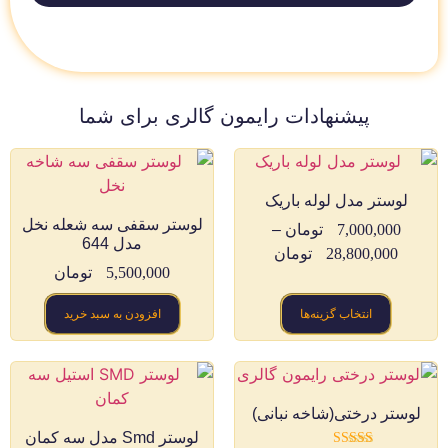
پیشنهادات رایمون گالری برای شما
لوستر مدل لوله باریک
لوستر سقفی سه شعله نخل
7,000,000
تومان
–
مدل 644
28,800,000
تومان
5,500,000
تومان
انتخاب گزینه‌ها
افزودن به سبد خرید
لوستر درختی(شاخه نبانی)
لوستر Smd مدل سه کمان