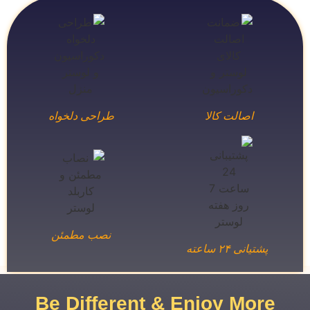
اصالت کالا
طراحی دلخواه
نصب مطمئن
پشتیانی ۲۴ ساعته
Be Different & Enjoy More​