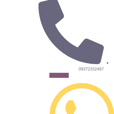
09372332497
Whatsapp